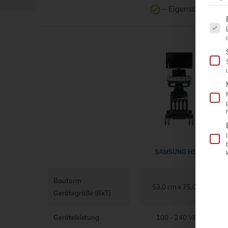
– Eigenschaft
vor
Es fo
SAMSUNG HS50
Bauform
53,0 cm x 75,0 cm
Gerätegröße (BxT)
Geräteleistung
100 - 240 VAC