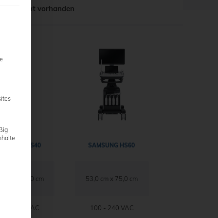
chaft
nicht vorhanden
teilt werden kann. Die erste Service-Gruppe ist essenziell und 
ie
ites
ßig
nhalte
AMSUNG HS40
SAMSUNG HS60
,0 cm x 73,0 cm
53,0 cm x 75,0 cm
00 - 240 VAC
100 - 240 VAC