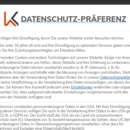
Ultraschall
Medizintechnik
Dienstleistungen
DATENSCHUTZ-PRÄFERENZ
nötigen Ihre Einwilligung, bevor Sie unsere Website weiter besuchen können.
H
e unter 16 Jahre alt sind und Ihre Einwilligung zu optionalen Services geben mö
Sie Ihre Erziehungsberechtigten um Erlaubnis bitten.
rwenden Cookies und andere Technologien auf unserer Website. Einige von ihne
ell, während andere uns helfen, diese Website und Ihre Erfahrung zu verbessern
enbezogene Daten können verarbeitet werden (z. B. IP-Adressen), z. B. für
s SAMSUNG HS50 im Vergle
alisierte Anzeigen und Inhalte oder die Messung von Anzeigen und Inhalten.
Weit
ationen über die Verwendung Ihrer Daten finden Sie in unserer
Datenschutzerklä
 keine Verpflichtung, in die Verarbeitung Ihrer Daten einzuwilligen, um dieses A
en.
Sie können Ihre Auswahl jederzeit unter
Einstellungen
widerrufen oder anpas
inden Sie vergleichbare Geräte dieser Kategorie, aus
eachten Sie, dass aufgrund individueller Einstellungen möglicherweise nicht alle
onen der Website verfügbar sind.
auf Basis ähnlicher Features und Preise.
Services verarbeiten personenbezogene Daten in den USA. Mit Ihrer Einwilligung
g dieser Services willigen Sie auch in die Verarbeitung Ihrer Daten in den USA 
 (1) lit. a GDPR ein. Der EuGH stuft die USA als ein Land mit unzureichendem
chutz nach EU-Standards ein. Es besteht beispielsweise die Gefahr, dass US-Be
enbezogene Daten in Überwachungsprogrammen verarbeiten, ohne dass für
erinnen und Europäer eine Klagemöglichkeit besteht.