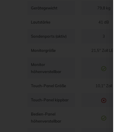
Gerätegewicht
79,8 kg
Lautstärke
41 dB
Sondenports (aktiv)
3
Monitorgröße
21,5" Zoll LED
Monitor
höhenverstellbar
Touch-Panel Größe
10,1" Zoll
Touch-Panel kippbar
Bedien-Panel
höhenverstellbar