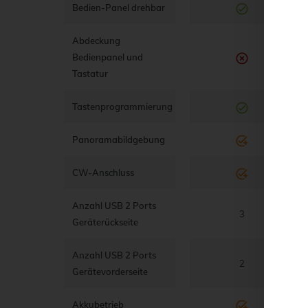
Bedien-Panel drehbar
Abdeckung
Bedienpanel und
Tastatur
Tastenprogrammierung
Panoramabildgebung
CW-Anschluss
Anzahl USB 2 Ports
3
Geräterückseite
Anzahl USB 2 Ports
2
Gerätevorderseite
Akkubetrieb