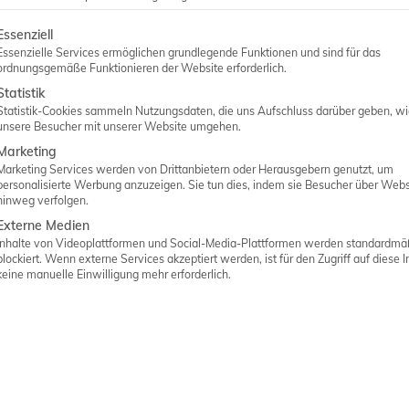
handen
– Eigenschaft
optional
– Eigens
lgt eine Liste der Service-Gruppen, für die eine Einwilligung er
Essenziell
Essenzielle Services ermöglichen grundlegende Funktionen und sind für das
ordnungsgemäße Funktionieren der Website erforderlich.
Statistik
Statistik-Cookies sammeln Nutzungsdaten, die uns Aufschluss darüber geben, w
unsere Besucher mit unserer Website umgehen.
Marketing
Marketing Services werden von Drittanbietern oder Herausgebern genutzt, um
personalisierte Werbung anzuzeigen. Sie tun dies, indem sie Besucher über Webs
hinweg verfolgen.
Externe Medien
Inhalte von Videoplattformen und Social-Media-Plattformen werden standardmä
blockiert. Wenn externe Services akzeptiert werden, ist für den Zugriff auf diese I
SIEMENS ACUSON NX2
PHILIPS Affiniti 30
S
keine manuelle Einwilligung mehr erforderlich.
53,2 cm x 86,2 cm
57,2 cm x 98,3 cm
52
100 - 240 VAC
100 - 240 VAC
1