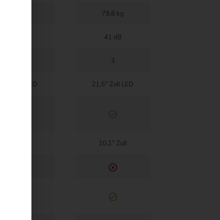
54 kg
79,8 kg
41 dB
41 dB
3
3
21,5 Zoll LED
21,5" Zoll LED
10,1 Zoll
10,1" Zoll