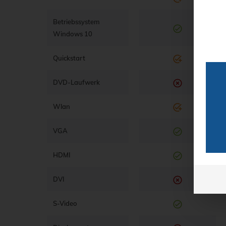
Betriebssystem
Windows 10
Quickstart
DVD-Laufwerk
Wlan
VGA
HDMI
DVI
S-Video