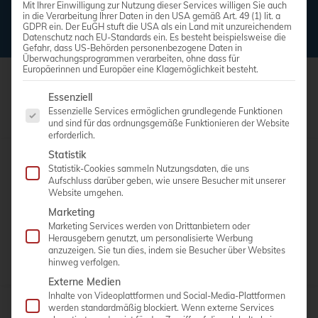
Mit Ihrer Einwilligung zur Nutzung dieser Services willigen Sie auch
in die Verarbeitung Ihrer Daten in den USA gemäß Art. 49 (1) lit. a
GDPR ein. Der EuGH stuft die USA als ein Land mit unzureichendem
Datenschutz nach EU-Standards ein. Es besteht beispielsweise die
Gefahr, dass US-Behörden personenbezogene Daten in
Überwachungsprogrammen verarbeiten, ohne dass für
Europäerinnen und Europäer eine Klagemöglichkeit besteht.
Es folgt eine Liste der Service-Gruppen, für die eine Einwi
Essenziell
Essenzielle Services ermöglichen grundlegende Funktionen
und sind für das ordnungsgemäße Funktionieren der Website
erforderlich.
Statistik
Statistik-Cookies sammeln Nutzungsdaten, die uns
Schnellnavigation
Aufschluss darüber geben, wie unsere Besucher mit unserer
Website umgehen.
Marketing
Untersuchungsstuhl
Marketing Services werden von Drittanbietern oder
Untersuchungsliegen
Herausgebern genutzt, um personalisierte Werbung
anzuzeigen. Sie tun dies, indem sie Besucher über Websites
Praxismodule
hinweg verfolgen.
Externe Medien
Inhalte von Videoplattformen und Social-Media-Plattformen
werden standardmäßig blockiert. Wenn externe Services