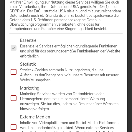
Mit Ihrer Einwilligung zur Nutzung dieser Services willigen Sie auch
in die Verarbeitung Ihrer Daten in den USA gemäß Art. 49 (1) lit. a
GDPR ein. Der EuGH stuft die USA als ein Land mit unzureichendem
Datenschutz nach EU-Standards ein. Es besteht beispielsweise die
Gefahr, dass US-Behörden personenbezogene Daten in
Überwachungsprogrammen verarbeiten, ohne dass für
Europäerinnen und Europäer eine Klagemöglichkeit besteht.
Es folgt eine Liste der Service-Gruppen, für die eine Einwi
Essenziell
Essenzielle Services ermöglichen grundlegende Funktionen
und sind für das ordnungsgemäße Funktionieren der Website
erforderlich.
Statistik
SCHMITZ vidan®2 Videokolposkop
Statistik-Cookies sammeln Nutzungsdaten, die uns
Aufschluss darüber geben, wie unsere Besucher mit unserer
Website umgehen.
SCHMITZ vidan®2 – Das Full-HD Videokolposkop
Marketing
integriert am Unteruchungsstuhl medi-matic®
Marketing Services werden von Drittanbietern oder
Herausgebern genutzt, um personalisierte Werbung
Das erste integrierte Full-HD Videokolposkop mit
anzuzeigen. Sie tun dies, indem sie Besucher über Websites
Touchscreen Monitor
hinweg verfolgen.
(nur am medi-matic® Untersuchungsstuhl
Externe Medien
integrierbar)
Inhalte von Videoplattformen und Social-Media-Plattformen
werden standardmäßig blockiert. Wenn externe Services
Höchste Präzision durch Full-HD