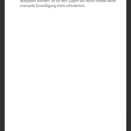
akzeptiert werden, ist für den Zugriff auf diese Inhalte keine
manuelle Einwilligung mehr erforderlich.
Frei schwenk-, dreh, und neigbare 21,5“ Zoll
Betrachtungsmonitor mit Touchscreen
Ergonomisch optimale und nicht ermüdende
Sitzposition
Digitale Integration der Untersuchungsabbildungen
in die Praxis EDV
ANGEBOT ANFORDERN