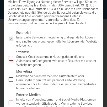
Mit Ihrer Einwilligung zur Nutzung dieser Services willigen Sie auch
in die Verarbeitung Ihrer Daten in den USA gemäß Art. 49 (1) lit. a
GDPR ein. Der EuGH stuft die USA als ein Land mit unzureichendem
Datenschutz nach EU-Standards ein. Es besteht beispielsweise die
Gefahr, dass US-Behörden personenbezogene Daten in
Überwachungsprogrammen verarbeiten, ohne dass für
Europäerinnen und Europäer eine Klagemöglichkeit besteht.
Es folgt eine Liste der Service-Gruppen, für die eine Einwi
Essenziell
Essenzielle Services ermöglichen grundlegende Funktionen
und sind für das ordnungsgemäße Funktionieren der Website
erforderlich.
FORTBILDUNGEN BEI AMT
Statistik
Statistik-Cookies sammeln Nutzungsdaten, die uns
Aufschluss darüber geben, wie unsere Besucher mit unserer
Website umgehen.
Seit der Gründung des Unternehmens engagiert sich AMT
Marketing
Marketing Services werden von Drittanbietern oder
im Bereich der medizinischen Schulung und Fortbildung.
Herausgebern genutzt, um personalisierte Werbung
Wir fördern den Erwerb von Fachwissen und neuesten
anzuzeigen. Sie tun dies, indem sie Besucher über Websites
Erkenntnissen in der Sonographie, an modernsten
hinweg verfolgen.
Ultraschallgeräten.
Externe Medien
Inhalte von Videoplattformen und Social-Media-Plattformen
werden standardmäßig blockiert. Wenn externe Services
Gemeinsam mit unseren Partnern veranstalten wir