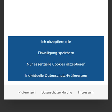
Workshop – Teil I –
Ultraschall im ersten
Trimenon
Ich akzeptiere alle
Workshop – Teil II – Fetales
Einwilligung speichern
Herz im 2. Trimenon
Nur essenzielle Cookies akzeptieren
Individuelle Datenschutz-Präferenzen
Workshop – Teil III –
Ultraschall im 3. Trimenon
Präferenzen
Datenschutzerklärung
Impressum