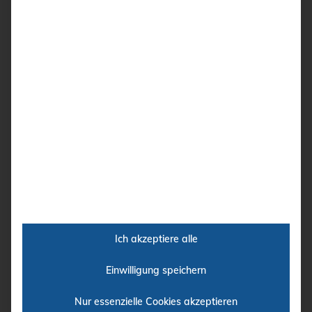
WAS PASST ZU IHNEN?
Bei der Entscheidung, welches die richtige
Finanzierungsform ist, dürfen Sie die steuerlichen
Aspekte nicht unberücksichtigt lassen. Nicht das
günstigste, sondern das individuell für Sie passende
Modell ist entscheidend.
Hier können wir Ihnen wichtige Tipps geben und Sie
unterstützen.
Ich akzeptiere alle
Ein wichtiger Baustein für die Realisierung Ihres
Einwilligung speichern
Ultraschallprojektes ist die passende Finanzierungsform
Nur essenzielle Cookies akzeptieren
bzw. Nutzungsform. Wir haben Ihnen die vier