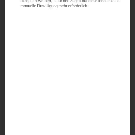
akzeptiert werden, ist für den Zugriff auf diese Inhalte keine
manuelle Einwilligung mehr erforderlich.
Thomas Boldt
Vertrieb & Applikation
Direkt
:
05031-962 25-13
Fax
: 05031-962 25-19
E-Mail
:
boldt@amt-abken.de
Welches Gerät passt zu Ihnen?