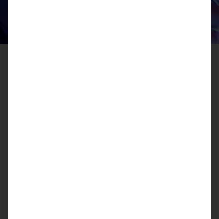
Reparaturservice
Defekte Ultraschallgeräte schränken Ihren Service am
Patienten ein und können fehlerhafte Auswertungen
produzieren. Das ist für Ihre tägliche Arbeit ein
hinderliches Szenario, welches durch unseren
Reparaturservice im Ernstfall vermieden werden kann.
Unabhängig von der Art des Gerätes, einem Neukauf
oder Bestandsgerät, setzen wir Ihre technischen
Einheiten für medizinische Untersuchungen wieder
instand. Dabei greifen wir auf die Erfahrungen unserer
Servicetechniker sowie auf ein großes Ersatzteillager
zurück.