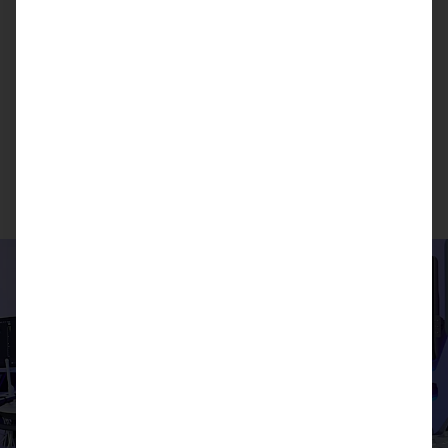
durch, wodurch Ihre Abläufe und Patiententermine
ungestört weiterlaufen können. Zeitsparend und
kostensparend: Unser Serviceangebot passt sich Ihren
Bedürfnissen und Vorgaben an.
SICHERHEITS- & MESSTECHNISCHE KONTROLLEN
ENTDECKEN >