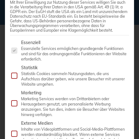
Mit Ihrer Einwilligung zur Nutzung dieser Services willigen Sie auch
in die Verarbeitung Ihrer Daten in den USA gemäß Art. 49 (1) lit. a
GDPR ein. Der EuGH stuft die USA als ein Land mit unzureichendem
Datenschutz nach EU-Standards ein. Es besteht beispielsweise die
Gefahr, dass US-Behörden personenbezogene Daten in
Überwachungsprogrammen verarbeiten, ohne dass für
Europäerinnen und Europäer eine Klagemöglichkeit besteht.
Es folgt eine Liste der Service-Gruppen, für die eine Einwi
Essenziell
Essenzielle Services ermöglichen grundlegende Funktionen
und sind für das ordnungsgemäße Funktionieren der Website
erforderlich.
Statistik
Statistik-Cookies sammeln Nutzungsdaten, die uns
Schnellnavigation
Aufschluss darüber geben, wie unsere Besucher mit unserer
Website umgehen.
Marketing
Reparaturservice
Marketing Services werden von Drittanbietern oder
Wartungsservice
Herausgebern genutzt, um personalisierte Werbung
anzuzeigen. Sie tun dies, indem sie Besucher über Websites
Sicherheitskontrollen
hinweg verfolgen.
Geräteankauf
Externe Medien
Inhalte von Videoplattformen und Social-Media-Plattformen
Fernwartung & Download
werden standardmäßig blockiert. Wenn externe Services