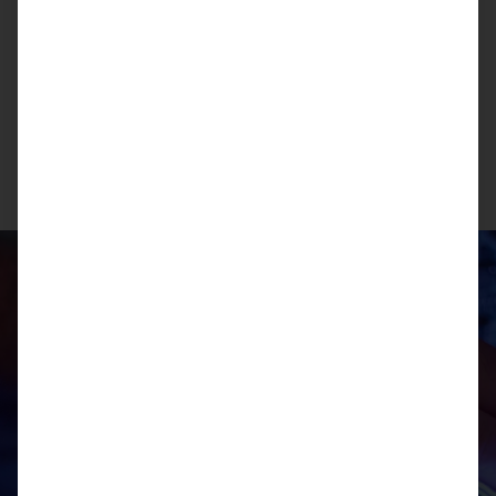
Regelmäßige Updates und Fernwartungen erlauben
einen kurzfristigen und spontanen Zugriff auf Geräte in
kritischen Situationen, die keinen Aufschub erlauben.
Profitieren Sie vom langjährigen Erfahrungsschatz
unserer Servicetechniker, die Ihnen mit schneller Hilfe zur
Seite stehen.