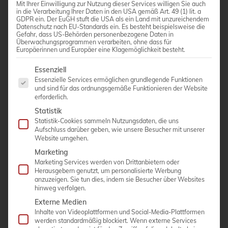
Mit Ihrer Einwilligung zur Nutzung dieser Services willigen Sie auch
in die Verarbeitung Ihrer Daten in den USA gemäß Art. 49 (1) lit. a
GDPR ein. Der EuGH stuft die USA als ein Land mit unzureichendem
Datenschutz nach EU-Standards ein. Es besteht beispielsweise die
Gefahr, dass US-Behörden personenbezogene Daten in
Überwachungsprogrammen verarbeiten, ohne dass für
Europäerinnen und Europäer eine Klagemöglichkeit besteht.
Es folgt eine Liste der Service-Gruppen, für die eine Einwi
Essenziell
Essenzielle Services ermöglichen grundlegende Funktionen
und sind für das ordnungsgemäße Funktionieren der Website
erforderlich.
Statistik
SAMSUNG HM70 A
Statistik-Cookies sammeln Nutzungsdaten, die uns
Aufschluss darüber geben, wie unsere Besucher mit unserer
Das HM70A bietet mobile High-End Performance to
Website umgehen.
go. Resultierend aus einer exzellenten Bildqualität,
Marketing
einem effizienteren Workflow und einer perfekten
Marketing Services werden von Drittanbietern oder
Herausgebern genutzt, um personalisierte Werbung
Ergonomie mit einem hochwertigen Gerätewagen ist
anzuzeigen. Sie tun dies, indem sie Besucher über Websites
das Ultraschallsystem überall schnell einsetzbar.
hinweg verfolgen.
Externe Medien
15“ 4:3 Backlight LED Monitor
Inhalte von Videoplattformen und Social-Media-Plattformen
werden standardmäßig blockiert. Wenn externe Services
Hohe Produktivität – durchdachtes Bedienkonzept