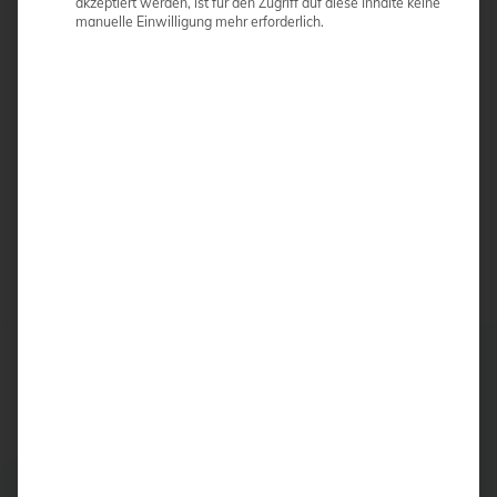
akzeptiert werden, ist für den Zugriff auf diese Inhalte keine
manuelle Einwilligung mehr erforderlich.
Portables System / höhenverstellbarer Gerätewagen
(optional)
128 GB SSD (Solid-State-Drive) – schnelle
Bootzeiten
ANGEBOT ANFORDERN