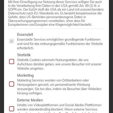
Mit Ihrer Einwilligung zur Nutzung dieser Services willigen Sie auch
in die Verarbeitung Ihrer Daten in den USA gemäß Art. 49 (1) lit. a
GDPR ein. Der EuGH stuft die USA als ein Land mit unzureichendem
Linear-Sonde LA3-16AD
Datenschutz nach EU-Standards ein. Es besteht beispielsweise die
Gefahr, dass US-Behörden personenbezogene Daten in
Überwachungsprogrammen verarbeiten, ohne dass für
Frequenz-Bandbreite: 3,0 – 16,0 MHz
Europäerinnen und Europäer eine Klagemöglichkeit besteht.
Anwenderspezifisch:Small Parts, Vaskulär, MSK
Es folgt eine Liste der Service-Gruppen, für die eine Einwi
Essenziell
Bildfeld: 38 mm
Essenzielle Services ermöglichen grundlegende Funktionen
und sind für das ordnungsgemäße Funktionieren der Website
erforderlich.
Statistik
Statistik-Cookies sammeln Nutzungsdaten, die uns
Aufschluss darüber geben, wie unsere Besucher mit unserer
ANGEBOT ANFORDERN
Website umgehen.
Marketing
Marketing Services werden von Drittanbietern oder
Herausgebern genutzt, um personalisierte Werbung
anzuzeigen. Sie tun dies, indem sie Besucher über Websites
hinweg verfolgen.
Externe Medien
Inhalte von Videoplattformen und Social-Media-Plattformen
werden standardmäßig blockiert. Wenn externe Services