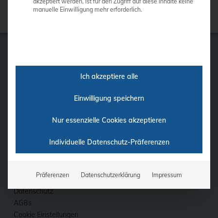
akzeptiert werden, ist für den Zugriff auf diese Inhalte keine
manuelle Einwilligung mehr erforderlich.
Ich akzeptiere alle
GE
Samsung
Einwilligung speichern
Siemens
Philips
Nur essenzielle Cookies akzeptieren
Ultraschall-Finder
Finanzierung
Individuelle Datenschutz-Präferenzen
Fortbildung
Kontakt
Präferenzen
Datenschutzerklärung
Impressum
Impressum
Datenschutz
AGBs
Cookie Einstellungen