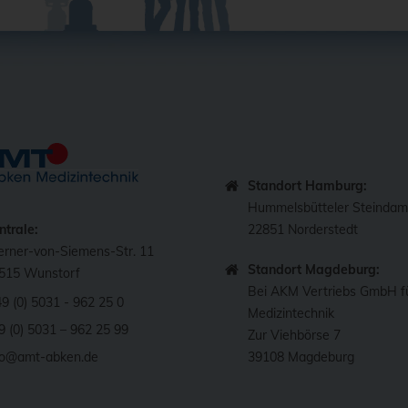
Standort Hamburg:
Hummelsbütteler Steinda
ntrale:
22851 Norderstedt
rner-von-Siemens-Str. 11
Standort Magdeburg:
515 Wunstorf
Bei AKM Vertriebs GmbH f
49 (0) 5031 - 962 25 0
Medizintechnik
9 (0) 5031 – 962 25 99
Zur Viehbörse 7
fo@amt-abken.de
39108 Magdeburg