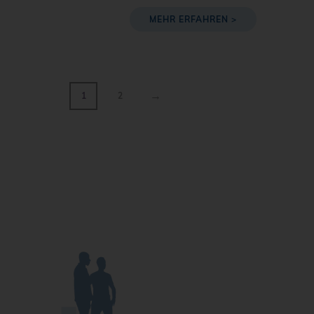
MEHR ERFAHREN >
→
1
2