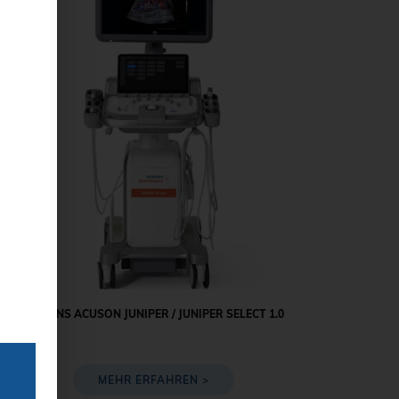
SIEMENS ACUSON JUNIPER / JUNIPER SELECT 1.0
MEHR ERFAHREN >