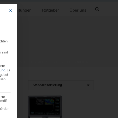
Veranstaltungen
Ratgeber
Über uns
Mit diesem Button wird der Dialog geschlossen. Seine Funktionalität ist ide
chten,
n sind
.
STARTSEITE
»
ULTRASCHALLSYSTEME
»
SIEMENS
ere
rung
.
Es
ngebot
sen.
 zur
gemäß
hörden