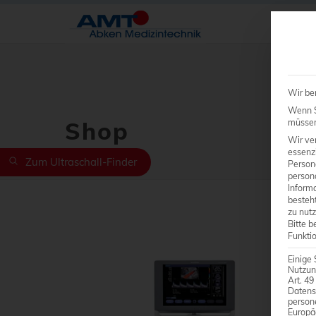
Wir be
Wenn Si
Shop
müssen 
Wir ve
essenzi
Zum Ultraschall-Finder
Person
person
Inform
besteht
zu nutz
Bitte b
Funkti
Einige 
Nutzun
Art. 49
Datens
person
Europä