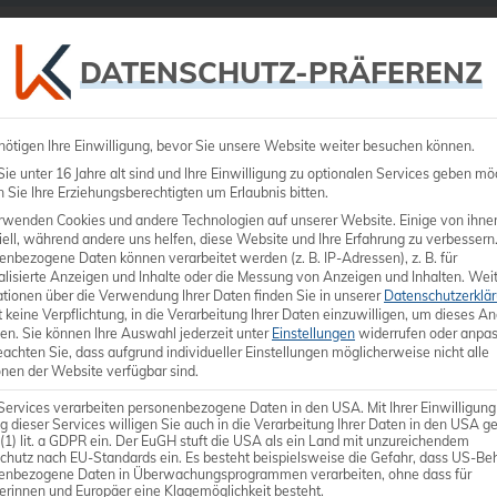
Ultraschall
Medizintechnik
Dienstleistungen
DATENSCHUTZ-PRÄFERENZ
nötigen Ihre Einwilligung, bevor Sie unsere Website weiter besuchen können.
e unter 16 Jahre alt sind und Ihre Einwilligung zu optionalen Services geben mö
Sie Ihre Erziehungsberechtigten um Erlaubnis bitten.
rwenden Cookies und andere Technologien auf unserer Website. Einige von ihne
ell, während andere uns helfen, diese Website und Ihre Erfahrung zu verbessern
enbezogene Daten können verarbeitet werden (z. B. IP-Adressen), z. B. für
alisierte Anzeigen und Inhalte oder die Messung von Anzeigen und Inhalten.
Weit
ationen über die Verwendung Ihrer Daten finden Sie in unserer
Datenschutzerklä
 keine Verpflichtung, in die Verarbeitung Ihrer Daten einzuwilligen, um dieses A
en.
Sie können Ihre Auswahl jederzeit unter
Einstellungen
widerrufen oder anpas
eachten Sie, dass aufgrund individueller Einstellungen möglicherweise nicht alle
onen der Website verfügbar sind.
Services verarbeiten personenbezogene Daten in den USA. Mit Ihrer Einwilligung
g dieser Services willigen Sie auch in die Verarbeitung Ihrer Daten in den USA 
 (1) lit. a GDPR ein. Der EuGH stuft die USA als ein Land mit unzureichendem
chutz nach EU-Standards ein. Es besteht beispielsweise die Gefahr, dass US-Be
enbezogene Daten in Überwachungsprogrammen verarbeiten, ohne dass für
erinnen und Europäer eine Klagemöglichkeit besteht.