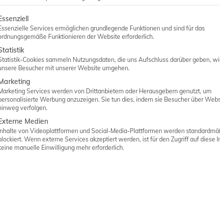
lgt eine Liste der Service-Gruppen, für die eine Einwilligung er
Essenziell
Essenzielle Services ermöglichen grundlegende Funktionen und sind für das
ordnungsgemäße Funktionieren der Website erforderlich.
Statistik
Statistik-Cookies sammeln Nutzungsdaten, die uns Aufschluss darüber geben, w
unsere Besucher mit unserer Website umgehen.
Marketing
Marketing Services werden von Drittanbietern oder Herausgebern genutzt, um
personalisierte Werbung anzuzeigen. Sie tun dies, indem sie Besucher über Webs
hinweg verfolgen.
Externe Medien
Inhalte von Videoplattformen und Social-Media-Plattformen werden standardmä
blockiert. Wenn externe Services akzeptiert werden, ist für den Zugriff auf diese I
keine manuelle Einwilligung mehr erforderlich.
SIEMENS ACUSON X600
MEHR ERFAHREN >