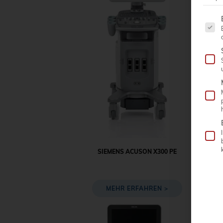
Es fo
SIEMENS ACUSON X300 PE
MEHR ERFAHREN >