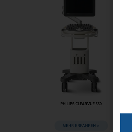
PHILIPS CLEARVUE 550
MEHR ERFAHREN >