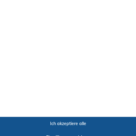
SIEMENS ACUSON JUNIPER / JUNIPER SELECT
Ich akzeptiere alle
MEHR ERFAHREN >