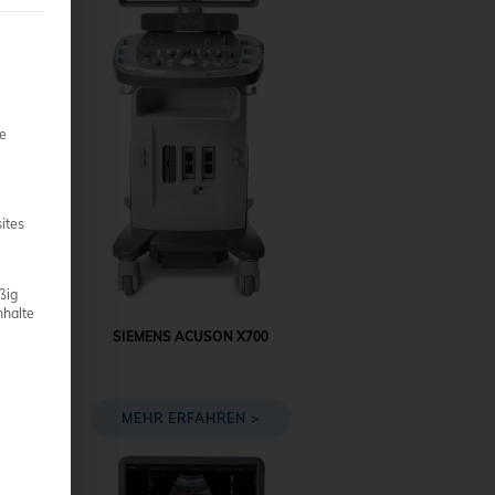
teilt werden kann. Die erste Service-Gruppe ist essenziell und 
ie
ites
ßig
nhalte
SIEMENS ACUSON X700
MEHR ERFAHREN >