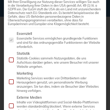
Mit Ihrer Einwilligung zur Nutzung dieser Services willigen Sie auch
in die Verarbeitung Ihrer Daten in den USA gemäß Art. 49 (1) lit. a
GDPR ein. Der EuGH stuft die USA als ein Land mit unzureichendem
Datenschutz nach EU-Standards ein. Es besteht beispielsweise die
Gefahr, dass US-Behörden personenbezogene Daten in
Überwachungsprogrammen verarbeiten, ohne dass für
Europäerinnen und Europäer eine Klagemöglichkeit besteht.
Es folgt eine Liste der Service-Gruppen, für die eine Einwi
Essenziell
Essenzielle Services ermöglichen grundlegende Funktionen
und sind für das ordnungsgemäße Funktionieren der Website
erforderlich.
Statistik
Schnellnavigation
Statistik-Cookies sammeln Nutzungsdaten, die uns
Aufschluss darüber geben, wie unsere Besucher mit unserer
Übersicht, über grundsätzliche Punkte, die Sie beim
Website umgehen.
Kauf von Ultraschallgeräten beachten sollten
Marketing
Marketing Services werden von Drittanbietern oder
Wie können sich Ultraschallgeräte in der Gynäkologie
Herausgebern genutzt, um personalisierte Werbung
unterscheiden?
anzuzeigen. Sie tun dies, indem sie Besucher über Websites
hinweg verfolgen.
Was macht die Technik von Ultraschallgeräten so
Externe Medien
besonders?
Inhalte von Videoplattformen und Social-Media-Plattformen
werden standardmäßig blockiert. Wenn externe Services