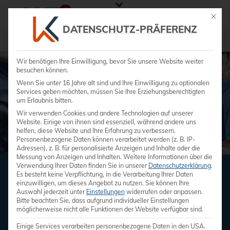
Mit die
DATENSCHUTZ-PRÄFERENZ
Blog EKG
Ultraschallgeräte kaufen Gynäkologie
Wir benötigen Ihre Einwilligung, bevor Sie unsere Website weiter
besuchen können.
Wenn Sie unter 16 Jahre alt sind und Ihre Einwilligung zu optionalen
Services geben möchten, müssen Sie Ihre Erziehungsberechtigten
um Erlaubnis bitten.
Wir verwenden Cookies und andere Technologien auf unserer
Website. Einige von ihnen sind essenziell, während andere uns
helfen, diese Website und Ihre Erfahrung zu verbessern.
Personenbezogene Daten können verarbeitet werden (z. B. IP-
Adressen), z. B. für personalisierte Anzeigen und Inhalte oder die
Messung von Anzeigen und Inhalten.
Weitere Informationen über die
Verwendung Ihrer Daten finden Sie in unserer
Datenschutzerklärung
.
Es besteht keine Verpflichtung, in die Verarbeitung Ihrer Daten
ULTRASCHALLGERÄT GYNÄKOLOGIE –
einzuwilligen, um dieses Angebot zu nutzen.
Sie können Ihre
WAS IST WICHTIG
Auswahl jederzeit unter
Einstellungen
widerrufen oder anpassen.
Bitte beachten Sie, dass aufgrund individueller Einstellungen
Worauf zu achten ist
möglicherweise nicht alle Funktionen der Website verfügbar sind.
Einige Services verarbeiten personenbezogene Daten in den USA.