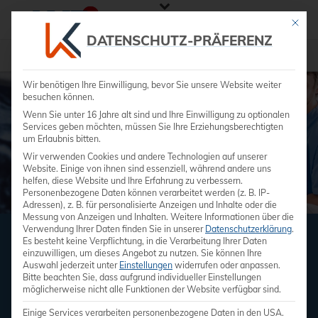
Mit die
DATENSCHUTZ-PRÄFERENZ
Blog EKG
Wir benötigen Ihre Einwilligung, bevor Sie unsere Website weiter
besuchen können.
Wenn Sie unter 16 Jahre alt sind und Ihre Einwilligung zu optionalen
Services geben möchten, müssen Sie Ihre Erziehungsberechtigten
um Erlaubnis bitten.
Wir verwenden Cookies und andere Technologien auf unserer
Website. Einige von ihnen sind essenziell, während andere uns
helfen, diese Website und Ihre Erfahrung zu verbessern.
Personenbezogene Daten können verarbeitet werden (z. B. IP-
Adressen), z. B. für personalisierte Anzeigen und Inhalte oder die
Messung von Anzeigen und Inhalten.
Weitere Informationen über die
Verwendung Ihrer Daten finden Sie in unserer
Datenschutzerklärung
.
Es besteht keine Verpflichtung, in die Verarbeitung Ihrer Daten
SONOGRAPHIEGERÄTE – WAS SIE
einzuwilligen, um dieses Angebot zu nutzen.
Sie können Ihre
ÜBER KOSTEN WISSEN MÜSSEN
Auswahl jederzeit unter
Einstellungen
widerrufen oder anpassen.
Bitte beachten Sie, dass aufgrund individueller Einstellungen
Neu oder doch gebraucht?
möglicherweise nicht alle Funktionen der Website verfügbar sind.
Einige Services verarbeiten personenbezogene Daten in den USA.