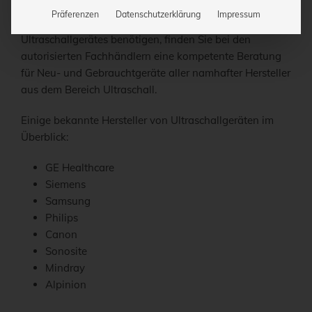
gilt also: Wer die Wahl hat, hat die Qual. Aber keine
Präferenzen
Datenschutzerklärung
Impressum
Sorge, wenn Sie Hilfe bei der Wahl des richtigen
Ultraschallgerätes benötigen, finden Sie bei den
autorisierten Fachhändlern eine kompetente Beratung
für Neu- und Gebrauchtgeräte aller namhafter Hersteller
aus dem Bereich Ultraschall.
Einige bekannte Hersteller von Ultraschallgeräten im
Überblick:
GE Healthcare
Siemens
Samsung
Philips
Canon
Sonosite
Mindray
Alpinion