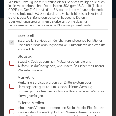
Mit Ihrer Einwilligung zur Nutzung dieser Services willigen Sie auch
in die Verarbeitung Ihrer Daten in den USA gemäß Art. 49 (1) lit. a
GDPR ein. Der EuGH stuft die USA als ein Land mit unzureichendem
Datenschutz nach EU-Standards ein. Es besteht beispielsweise die
Gefahr, dass US-Behörden personenbezogene Daten in
Überwachungsprogrammen verarbeiten, ohne dass für
Europäerinnen und Europäer eine Klagemöglichkeit besteht.
Es folgt eine Liste der Service-Gruppen, für die eine Einwi
Essenziell
Essenzielle Services ermöglichen grundlegende Funktionen
und sind für das ordnungsgemäße Funktionieren der Website
erforderlich.
Statistik
Schnellnavigation
Statistik-Cookies sammeln Nutzungsdaten, die uns
Aufschluss darüber geben, wie unsere Besucher mit unserer
Was bringt ein neues Sonographiegerät für Vorteile?
Website umgehen.
Marketing
Sonographiegeräte – diese Hersteller gibt es
Marketing Services werden von Drittanbietern oder
Herausgebern genutzt, um personalisierte Werbung
Welche Arten von Sonographiegeräten gibt es?
anzuzeigen. Sie tun dies, indem sie Besucher über Websites
hinweg verfolgen.
Wartung oder Reparatur – deshalb sind stetige
Optimierungen für Sonographiegeräte wichtig
Externe Medien
Inhalte von Videoplattformen und Social-Media-Plattformen
werden standardmäßig blockiert. Wenn externe Services