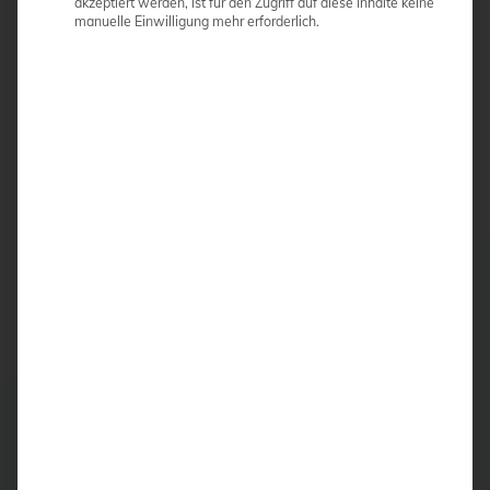
akzeptiert werden, ist für den Zugriff auf diese Inhalte keine
manuelle Einwilligung mehr erforderlich.
Design
ANGEBOT ANFORDERN
Beschreibung