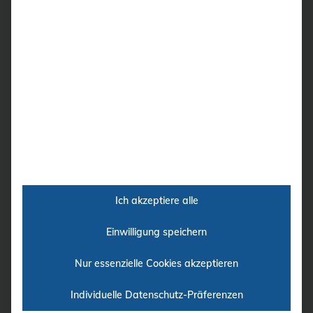
Verarbeitunfsplattform
Gesamtkosten, eine hohe Zuverlässigkeit
sowie ein modulares Design.
Das Ultraschallgerät Philips ClearVue 850
bietet für zahlreiche medizinische
Fachbereiche die perfekte Lösung an. Es
verfügt über eine fortschrittliche
Verarbeitungsplattform. Die intuitive
Benutzeroberfläche ist leicht zu erlernen, Eine
herausragende Bildqualität sorgt für eine
gute Diagnosesicherheit. Selbst bei schwer
schallbaren Patienten ist eine schnelle und
Ich akzeptiere alle
genaue Bildgebungsdiagnostik im
alltäglichen Praxiseinsatz gegeben.
Einwilligung speichern
Nur essenzielle Cookies akzeptieren
Auf Hochtouren im Einsatz:
Individuelle Datenschutz-Präferenzen
PHILIPS ClearVue 850