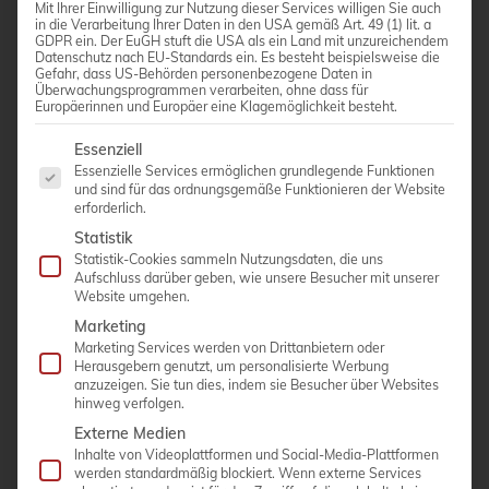
Mit Ihrer Einwilligung zur Nutzung dieser Services willigen Sie auch
in die Verarbeitung Ihrer Daten in den USA gemäß Art. 49 (1) lit. a
GDPR ein. Der EuGH stuft die USA als ein Land mit unzureichendem
Datenschutz nach EU-Standards ein. Es besteht beispielsweise die
Gefahr, dass US-Behörden personenbezogene Daten in
Überwachungsprogrammen verarbeiten, ohne dass für
Europäerinnen und Europäer eine Klagemöglichkeit besteht.
Es folgt eine Liste der Service-Gruppen, für die eine Einwi
Essenziell
Essenzielle Services ermöglichen grundlegende Funktionen
und sind für das ordnungsgemäße Funktionieren der Website
erforderlich.
Statistik
PHILIPS ClearVue 850
Statistik-Cookies sammeln Nutzungsdaten, die uns
Aufschluss darüber geben, wie unsere Besucher mit unserer
Website umgehen.
Active Array Technologie für hohe
Marketing
Diagnosesicherheit
Marketing Services werden von Drittanbietern oder
Leichtes, energieeffizientes Ultraschallgerät / intuitive
Herausgebern genutzt, um personalisierte Werbung
anzuzeigen. Sie tun dies, indem sie Besucher über Websites
Bedienoberfläche
hinweg verfolgen.
19″-um 360° frei beweglicher Bildschirm
Externe Medien
4 Schallkopfanschlüsse
Inhalte von Videoplattformen und Social-Media-Plattformen
werden standardmäßig blockiert. Wenn externe Services
Hohe Verfügbarkeit durch intelligentes modulares