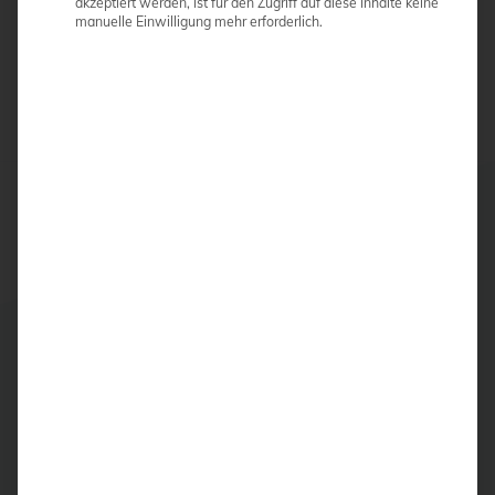
akzeptiert werden, ist für den Zugriff auf diese Inhalte keine
manuelle Einwilligung mehr erforderlich.
ANGEBOT ANFORDERN
Beschreibung
Der automatisierte externe Defibrillator, mit dem
jedermann Leben retten kann.