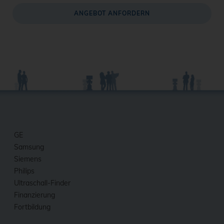
ANGEBOT ANFORDERN
GE
Samsung
Siemens
Philips
Ultraschall-Finder
Finanzierung
Fortbildung