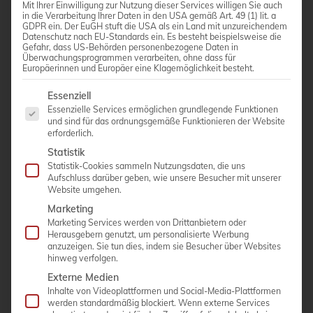
Mit Ihrer Einwilligung zur Nutzung dieser Services willigen Sie auch
in die Verarbeitung Ihrer Daten in den USA gemäß Art. 49 (1) lit. a
GDPR ein. Der EuGH stuft die USA als ein Land mit unzureichendem
Datenschutz nach EU-Standards ein. Es besteht beispielsweise die
Gefahr, dass US-Behörden personenbezogene Daten in
Überwachungsprogrammen verarbeiten, ohne dass für
Europäerinnen und Europäer eine Klagemöglichkeit besteht.
Es folgt eine Liste der Service-Gruppen, für die eine Einwi
Essenziell
Schiller Fred easy Life
Essenzielle Services ermöglichen grundlegende Funktionen
und sind für das ordnungsgemäße Funktionieren der Website
erforderlich.
Public Access Defibrilator (PAD)
Statistik
Statistik-Cookies sammeln Nutzungsdaten, die uns
Jedermann kann Leben retten … überall!
Aufschluss darüber geben, wie unsere Besucher mit unserer
Website umgehen.
Äusserst sanfte Defibrillationsenergie dank
Marketing
MultipulseBiowave (biphasisch gepulster
Marketing Services werden von Drittanbietern oder
Herausgebern genutzt, um personalisierte Werbung
Defibrillationsimpuls, patentiert)
anzuzeigen. Sie tun dies, indem sie Besucher über Websites
Einfache Bedienung
hinweg verfolgen.
Externe Medien
Kurze Ladezeit
Inhalte von Videoplattformen und Social-Media-Plattformen
werden standardmäßig blockiert. Wenn externe Services