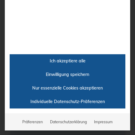
Gerät einen Schock empfiehlt.
FRED easy Life Online ist ein AED, der
permanent an ein Netzwerk angeschlossen ist,
erhältlich im halb-automatischen oder voll-
automatischen Modus. Alle vernetzten AED’s
sind permanent unter Kontrolle und können
direkt von einer Zentrale aus verwaltet werden
Ich akzeptiere alle
mittels Life Data Net eine Verwaltungslösung für
Einwilligung speichern
vernetzte Defibrillatoren.
Nur essenzielle Cookies akzeptieren
Technische Produkteigenschaften
Individuelle Datenschutz-Präferenzen
Zubehör
Präferenzen
Datenschutzerklärung
Impressum
Lieferung