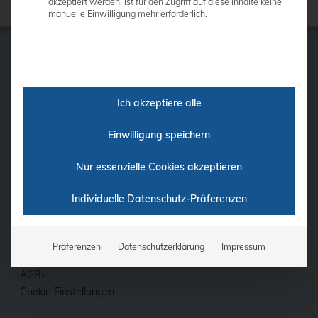
akzeptiert werden, ist für den Zugriff auf diese Inhalte keine
manuelle Einwilligung mehr erforderlich.
GE
Ich akzeptiere alle
Samsung
Siemens
Einwilligung speichern
Philips
Ultraschall-Finder
Nur essenzielle Cookies akzeptieren
Finanzierung
Fortbildung
Individuelle Datenschutz-Präferenzen
Kontakt
Impressum
Präferenzen
Datenschutzerklärung
Impressum
Datenschutz
AGBs
Cookie Einstellungen