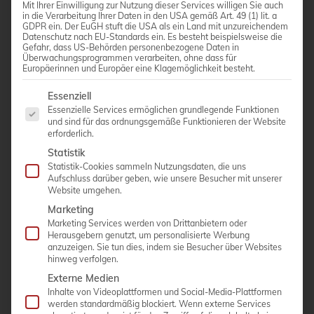
Mit Ihrer Einwilligung zur Nutzung dieser Services willigen Sie auch
in die Verarbeitung Ihrer Daten in den USA gemäß Art. 49 (1) lit. a
GDPR ein. Der EuGH stuft die USA als ein Land mit unzureichendem
Volumen Sonde 3D4-9
Datenschutz nach EU-Standards ein. Es besteht beispielsweise die
Gefahr, dass US-Behörden personenbezogene Daten in
Überwachungsprogrammen verarbeiten, ohne dass für
Urologie, Gynäkologie, Geburtshilfe
Europäerinnen und Europäer eine Klagemöglichkeit besteht.
Winkel: 145°
Es folgt eine Liste der Service-Gruppen, für die eine Einwi
Essenziell
Essenzielle Services ermöglichen grundlegende Funktionen
und sind für das ordnungsgemäße Funktionieren der Website
erforderlich.
Statistik
ANGEBOT ANFORDERN
Statistik-Cookies sammeln Nutzungsdaten, die uns
Aufschluss darüber geben, wie unsere Besucher mit unserer
Website umgehen.
Marketing
Marketing Services werden von Drittanbietern oder
Herausgebern genutzt, um personalisierte Werbung
anzuzeigen. Sie tun dies, indem sie Besucher über Websites
hinweg verfolgen.
Externe Medien
Inhalte von Videoplattformen und Social-Media-Plattformen
werden standardmäßig blockiert. Wenn externe Services