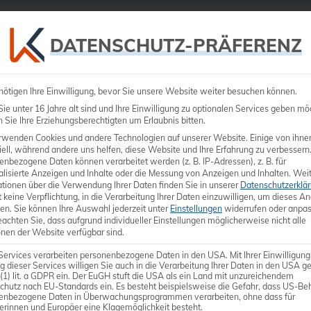
Ultraschall
Medizintechnik
Dienstleistungen
DATENSCHUTZ-PRÄFERENZ
nötigen Ihre Einwilligung, bevor Sie unsere Website weiter besuchen können.
e unter 16 Jahre alt sind und Ihre Einwilligung zu optionalen Services geben mö
Sie Ihre Erziehungsberechtigten um Erlaubnis bitten.
rwenden Cookies und andere Technologien auf unserer Website. Einige von ihne
ell, während andere uns helfen, diese Website und Ihre Erfahrung zu verbessern
enbezogene Daten können verarbeitet werden (z. B. IP-Adressen), z. B. für
alisierte Anzeigen und Inhalte oder die Messung von Anzeigen und Inhalten.
Weit
ationen über die Verwendung Ihrer Daten finden Sie in unserer
Datenschutzerklä
 keine Verpflichtung, in die Verarbeitung Ihrer Daten einzuwilligen, um dieses A
en.
Sie können Ihre Auswahl jederzeit unter
Einstellungen
widerrufen oder anpas
eachten Sie, dass aufgrund individueller Einstellungen möglicherweise nicht alle
onen der Website verfügbar sind.
Services verarbeiten personenbezogene Daten in den USA. Mit Ihrer Einwilligung
g dieser Services willigen Sie auch in die Verarbeitung Ihrer Daten in den USA 
 (1) lit. a GDPR ein. Der EuGH stuft die USA als ein Land mit unzureichendem
chutz nach EU-Standards ein. Es besteht beispielsweise die Gefahr, dass US-Be
enbezogene Daten in Überwachungsprogrammen verarbeiten, ohne dass für
erinnen und Europäer eine Klagemöglichkeit besteht.