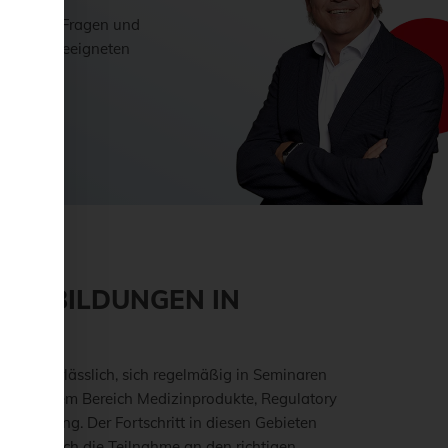
n Sie die Fragen und
 besten geeigneten
FORTBILDUNGEN IN
t es unerlässlich, sich regelmäßig in Seminaren
en aus dem Bereich Medizinprodukte, Regulatory
 von Belang. Der Fortschritt in diesen Gebieten
suchen, durch die Teilnahme an den richtigen