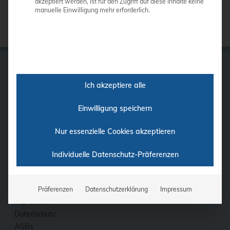
akzeptiert werden, ist für den Zugriff auf diese Inhalte keine
manuelle Einwilligung mehr erforderlich.
Ich akzeptiere alle
GE
Samsung
Einwilligung speichern
Siemens
Philips
Nur essenzielle Cookies akzeptieren
Ultraschall-Finder
Finanzierung
Individuelle Datenschutz-Präferenzen
Fortbildung
Kontakt
Präferenzen
Datenschutzerklärung
Impressum
Impressum
Datenschutz
AGBs