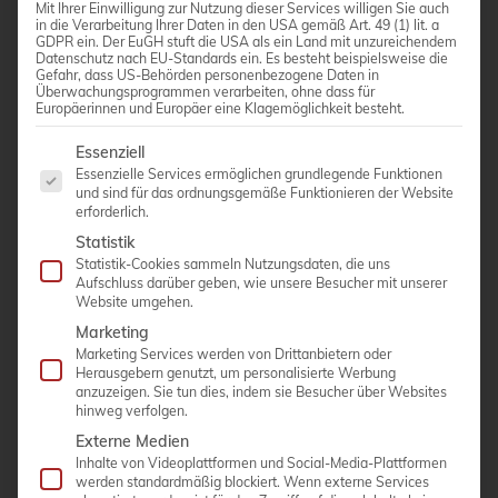
Mit Ihrer Einwilligung zur Nutzung dieser Services willigen Sie auch
in die Verarbeitung Ihrer Daten in den USA gemäß Art. 49 (1) lit. a
GDPR ein. Der EuGH stuft die USA als ein Land mit unzureichendem
Linear-Sonde LM4-15B
Datenschutz nach EU-Standards ein. Es besteht beispielsweise die
Gefahr, dass US-Behörden personenbezogene Daten in
Überwachungsprogrammen verarbeiten, ohne dass für
Frequenz-Bandbreite: 4,0 – 15,0 MHz
Europäerinnen und Europäer eine Klagemöglichkeit besteht.
Anwenderspezifisch:Small Parts, Vaskulär,
Es folgt eine Liste der Service-Gruppen, für die eine Einwi
Essenziell
Geburtshilfe, MSK, Abdomen
Essenzielle Services ermöglichen grundlegende Funktionen
und sind für das ordnungsgemäße Funktionieren der Website
Bildfeld: 50 mm
erforderlich.
Statistik
Statistik-Cookies sammeln Nutzungsdaten, die uns
Aufschluss darüber geben, wie unsere Besucher mit unserer
Website umgehen.
ANGEBOT ANFORDERN
Marketing
Marketing Services werden von Drittanbietern oder
Herausgebern genutzt, um personalisierte Werbung
anzuzeigen. Sie tun dies, indem sie Besucher über Websites
hinweg verfolgen.
Externe Medien
Inhalte von Videoplattformen und Social-Media-Plattformen
werden standardmäßig blockiert. Wenn externe Services