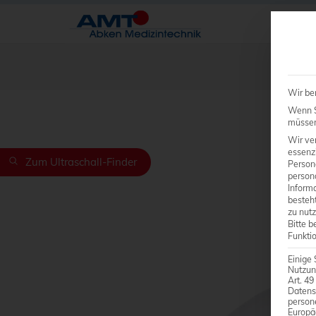
Wir be
Wenn Si
müssen 
Wir ve
essenzi
Zum Ultraschall-Finder
Person
person
Inform
besteht
zu nutz
Bitte b
Funkti
Einige 
Nutzun
Art. 49
Datens
person
Europä