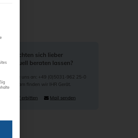
teilt werden kann. Die erste Service-Gruppe ist essenziell und 
ie
Sie möchten sich lieber
individuell beraten lassen?
ites
Rufen Sie uns an: +49 (0)5031-962 25-0
ßig
Gemeinsam finden wir IHR Gerät.
nhalte
Rückruf erbitten
Mail senden