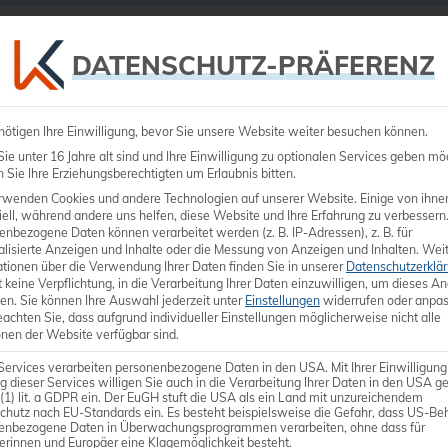
Ultraschall
Medizintechnik
Dienstleistungen
DATENSCHUTZ-PRÄFERENZ
nötigen Ihre Einwilligung, bevor Sie unsere Website weiter besuchen können.
e unter 16 Jahre alt sind und Ihre Einwilligung zu optionalen Services geben mö
Sie Ihre Erziehungsberechtigten um Erlaubnis bitten.
rwenden Cookies und andere Technologien auf unserer Website. Einige von ihne
ell, während andere uns helfen, diese Website und Ihre Erfahrung zu verbessern
enbezogene Daten können verarbeitet werden (z. B. IP-Adressen), z. B. für
Linear-Son
alisierte Anzeigen und Inhalte oder die Messung von Anzeigen und Inhalten.
Weit
ationen über die Verwendung Ihrer Daten finden Sie in unserer
Datenschutzerklä
 keine Verpflichtung, in die Verarbeitung Ihrer Daten einzuwilligen, um dieses A
S-Vue™-Single-Crystal T
en.
Sie können Ihre Auswahl jederzeit unter
Einstellungen
widerrufen oder anpas
eachten Sie, dass aufgrund individueller Einstellungen möglicherweise nicht alle
Frequenz-Bandbreite: 2,0
onen der Website verfügbar sind.
Anwenderspezifisch:​ Sma
Services verarbeiten personenbezogene Daten in den USA. Mit Ihrer Einwilligung
g dieser Services willigen Sie auch in die Verarbeitung Ihrer Daten in den USA 
Bildfeld: 44,0 mm
 (1) lit. a GDPR ein. Der EuGH stuft die USA als ein Land mit unzureichendem
chutz nach EU-Standards ein. Es besteht beispielsweise die Gefahr, dass US-Be
enbezogene Daten in Überwachungsprogrammen verarbeiten, ohne dass für
erinnen und Europäer eine Klagemöglichkeit besteht.