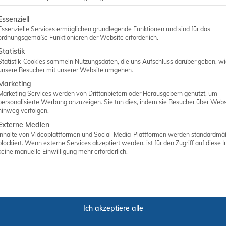
lgt eine Liste der Service-Gruppen, für die eine Einwilligung er
Essenziell
ANGEBOT ANFORDERN
Essenzielle Services ermöglichen grundlegende Funktionen und sind für das
ordnungsgemäße Funktionieren der Website erforderlich.
Statistik
Statistik-Cookies sammeln Nutzungsdaten, die uns Aufschluss darüber geben, w
unsere Besucher mit unserer Website umgehen.
Marketing
Marketing Services werden von Drittanbietern oder Herausgebern genutzt, um
personalisierte Werbung anzuzeigen. Sie tun dies, indem sie Besucher über Webs
hinweg verfolgen.
Externe Medien
Inhalte von Videoplattformen und Social-Media-Plattformen werden standardmä
blockiert. Wenn externe Services akzeptiert werden, ist für den Zugriff auf diese I
keine manuelle Einwilligung mehr erforderlich.
Matthias Abken
Inhaber
Ich akzeptiere alle