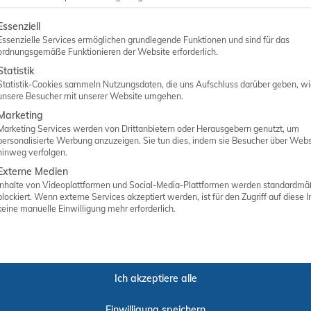
ANGEBOT ANFORDERN
lgt eine Liste der Service-Gruppen, für die eine Einwilligung er
Essenziell
Essenzielle Services ermöglichen grundlegende Funktionen und sind für das
ordnungsgemäße Funktionieren der Website erforderlich.
Statistik
Statistik-Cookies sammeln Nutzungsdaten, die uns Aufschluss darüber geben, w
unsere Besucher mit unserer Website umgehen.
Marketing
Marketing Services werden von Drittanbietern oder Herausgebern genutzt, um
personalisierte Werbung anzuzeigen. Sie tun dies, indem sie Besucher über Webs
hinweg verfolgen.
Externe Medien
Inhalte von Videoplattformen und Social-Media-Plattformen werden standardmä
Matthias Abken
blockiert. Wenn externe Services akzeptiert werden, ist für den Zugriff auf diese I
keine manuelle Einwilligung mehr erforderlich.
Inhaber
Ich akzeptiere alle
Einwilligung speichern