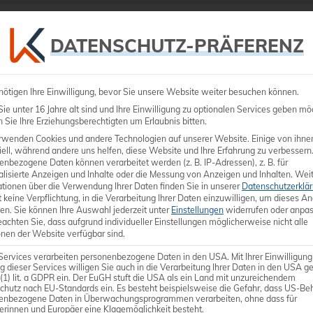
Ultraschall
Medizintechnik
Dienstleistungen
DATENSCHUTZ-PRÄFERENZ
nötigen Ihre Einwilligung, bevor Sie unsere Website weiter besuchen können.
e unter 16 Jahre alt sind und Ihre Einwilligung zu optionalen Services geben mö
Sie Ihre Erziehungsberechtigten um Erlaubnis bitten.
rwenden Cookies und andere Technologien auf unserer Website. Einige von ihne
ell, während andere uns helfen, diese Website und Ihre Erfahrung zu verbessern
enbezogene Daten können verarbeitet werden (z. B. IP-Adressen), z. B. für
Linear-Sond
alisierte Anzeigen und Inhalte oder die Messung von Anzeigen und Inhalten.
Weit
ationen über die Verwendung Ihrer Daten finden Sie in unserer
Datenschutzerklä
 keine Verpflichtung, in die Verarbeitung Ihrer Daten einzuwilligen, um dieses A
Frequenz-Bandbreite: 4,
en.
Sie können Ihre Auswahl jederzeit unter
Einstellungen
widerrufen oder anpas
eachten Sie, dass aufgrund individueller Einstellungen möglicherweise nicht alle
Anwenderspezifisch: Sma
onen der Website verfügbar sind.
Bildfeld: 34mm
Services verarbeiten personenbezogene Daten in den USA. Mit Ihrer Einwilligung
g dieser Services willigen Sie auch in die Verarbeitung Ihrer Daten in den USA 
 (1) lit. a GDPR ein. Der EuGH stuft die USA als ein Land mit unzureichendem
chutz nach EU-Standards ein. Es besteht beispielsweise die Gefahr, dass US-Be
enbezogene Daten in Überwachungsprogrammen verarbeiten, ohne dass für
erinnen und Europäer eine Klagemöglichkeit besteht.