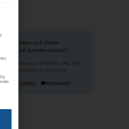
teilt werden kann. Die erste Service-Gruppe ist essenziell und 
ie
Sie möchten sich lieber
individuell beraten lassen?
ites
Rufen Sie uns an: +49 (0)5031-962 25-0
Gemeinsam finden wir IHR Gerät.
ßig
nhalte
Rückruf erbitten
Mail senden