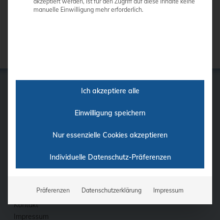
akzeptiert werden, ist für den Zugriff auf diese Inhalte keine
manuelle Einwilligung mehr erforderlich.
Ich akzeptiere alle
GE
Einwilligung speichern
Samsung
Nur essenzielle Cookies akzeptieren
Siemens
Philips
Individuelle Datenschutz-Präferenzen
Ultraschall-Finder
Finanzierung
Fortbildung
Präferenzen
Datenschutzerklärung
Impressum
Kontakt
Impressum