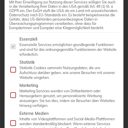
Mit Ihrer Einwilligung zur Nutzung dieser Services willigen Sie auch
in die Verarbeitung Ihrer Daten in den USA gemäß Art. 49 (1) lit. a
GDPR ein. Der EuGH stuft die USA als ein Land mit unzureichendem
Datenschutz nach EU-Standards ein. Es besteht beispielsweise die
Gefahr, dass US-Behörden personenbezogene Daten in
Überwachungsprogrammen verarbeiten, ohne dass für
Europäerinnen und Europäer eine Klagemöglichkeit besteht.
Linear-Sonde 11L4
Es folgt eine Liste der Service-Gruppen, für die eine Einwi
Essenziell
Essenzielle Services ermöglichen grundlegende Funktionen
Frequenz-Bandbreite: 3,6-13,0 MHz
und sind für das ordnungsgemäße Funktionieren der Website
erforderlich.
Anwenderspezifisch: Small Parts, Vaskulär, MSK
Statistik
Bildfeld: 38,4mm
Statistik-Cookies sammeln Nutzungsdaten, die uns
Aufschluss darüber geben, wie unsere Besucher mit unserer
Website umgehen.
Marketing
Marketing Services werden von Drittanbietern oder
ANGEBOT ANFORDERN
Herausgebern genutzt, um personalisierte Werbung
anzuzeigen. Sie tun dies, indem sie Besucher über Websites
hinweg verfolgen.
Externe Medien
Inhalte von Videoplattformen und Social-Media-Plattformen
werden standardmäßig blockiert. Wenn externe Services