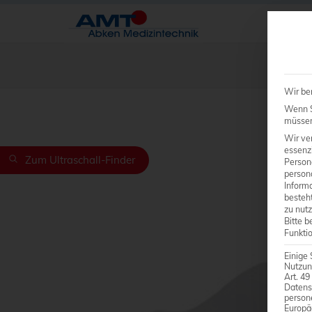
Wir be
Wenn Si
müssen 
Wir ve
essenzi
Zum Ultraschall-Finder
Person
person
Inform
besteht
zu nutz
Bitte b
Funkti
Einige 
Nutzun
Art. 49
Datens
person
Europä