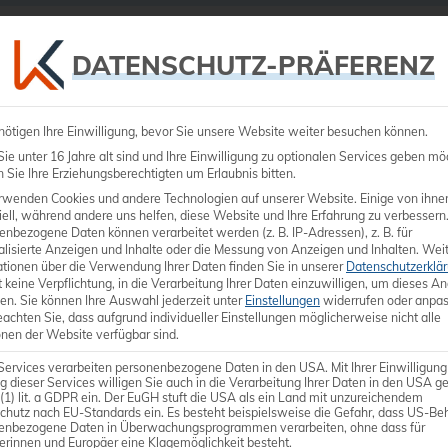
Ultraschall
Medizintechnik
Dienstleistungen
DATENSCHUTZ-PRÄFERENZ
nötigen Ihre Einwilligung, bevor Sie unsere Website weiter besuchen können.
e unter 16 Jahre alt sind und Ihre Einwilligung zu optionalen Services geben mö
Sie Ihre Erziehungsberechtigten um Erlaubnis bitten.
rwenden Cookies und andere Technologien auf unserer Website. Einige von ihne
ell, während andere uns helfen, diese Website und Ihre Erfahrung zu verbessern
enbezogene Daten können verarbeitet werden (z. B. IP-Adressen), z. B. für
Linear-Son
alisierte Anzeigen und Inhalte oder die Messung von Anzeigen und Inhalten.
Weit
ationen über die Verwendung Ihrer Daten finden Sie in unserer
Datenschutzerklä
 keine Verpflichtung, in die Verarbeitung Ihrer Daten einzuwilligen, um dieses A
Frequenz-Bandbreite: 3,
en.
Sie können Ihre Auswahl jederzeit unter
Einstellungen
widerrufen oder anpas
eachten Sie, dass aufgrund individueller Einstellungen möglicherweise nicht alle
Anwenderspezifisch:Smal
onen der Website verfügbar sind.
Bildfeld: 50 mm
Services verarbeiten personenbezogene Daten in den USA. Mit Ihrer Einwilligung
g dieser Services willigen Sie auch in die Verarbeitung Ihrer Daten in den USA 
 (1) lit. a GDPR ein. Der EuGH stuft die USA als ein Land mit unzureichendem
chutz nach EU-Standards ein. Es besteht beispielsweise die Gefahr, dass US-Be
enbezogene Daten in Überwachungsprogrammen verarbeiten, ohne dass für
erinnen und Europäer eine Klagemöglichkeit besteht.