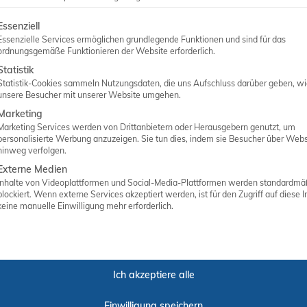
ANGEBOT ANFORDERN
lgt eine Liste der Service-Gruppen, für die eine Einwilligung er
Essenziell
Essenzielle Services ermöglichen grundlegende Funktionen und sind für das
ordnungsgemäße Funktionieren der Website erforderlich.
Statistik
Statistik-Cookies sammeln Nutzungsdaten, die uns Aufschluss darüber geben, w
unsere Besucher mit unserer Website umgehen.
Marketing
Marketing Services werden von Drittanbietern oder Herausgebern genutzt, um
personalisierte Werbung anzuzeigen. Sie tun dies, indem sie Besucher über Webs
hinweg verfolgen.
Externe Medien
Inhalte von Videoplattformen und Social-Media-Plattformen werden standardmä
Matthias Abken
blockiert. Wenn externe Services akzeptiert werden, ist für den Zugriff auf diese I
keine manuelle Einwilligung mehr erforderlich.
Inhaber
Ich akzeptiere alle
Einwilligung speichern