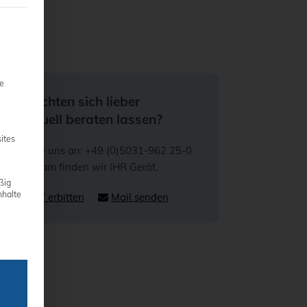
teilt werden kann. Die erste Service-Gruppe ist essenziell und 
ie
Sie möchten sich lieber
individuell beraten lassen?
ites
Rufen Sie uns an: +49 (0)5031-962 25-0
Gemeinsam finden wir IHR Gerät.
ßig
nhalte
Rückruf erbitten
Mail senden