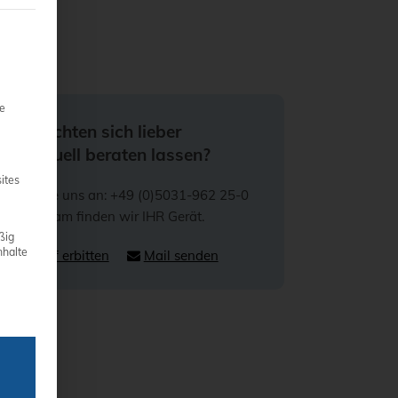
teilt werden kann. Die erste Service-Gruppe ist essenziell und 
ie
Sie möchten sich lieber
individuell beraten lassen?
ites
Rufen Sie uns an: +49 (0)5031-962 25-0
Gemeinsam finden wir IHR Gerät.
ßig
nhalte
Rückruf erbitten
Mail senden