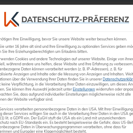
Ultraschall
Medizintechnik
Dienstleistungen
DATENSCHUTZ-PRÄFERENZ
nötigen Ihre Einwilligung, bevor Sie unsere Website weiter besuchen können.
e unter 16 Jahre alt sind und Ihre Einwilligung zu optionalen Services geben mö
Sie Ihre Erziehungsberechtigten um Erlaubnis bitten.
rwenden Cookies und andere Technologien auf unserer Website. Einige von ihne
ell, während andere uns helfen, diese Website und Ihre Erfahrung zu verbessern
enbezogene Daten können verarbeitet werden (z. B. IP-Adressen), z. B. für
Hockey-Sti
alisierte Anzeigen und Inhalte oder die Messung von Anzeigen und Inhalten.
Weit
ationen über die Verwendung Ihrer Daten finden Sie in unserer
Datenschutzerklä
 keine Verpflichtung, in die Verarbeitung Ihrer Daten einzuwilligen, um dieses A
Frequenz-Bandbreite: 4,
en.
Sie können Ihre Auswahl jederzeit unter
Einstellungen
widerrufen oder anpas
eachten Sie, dass aufgrund individueller Einstellungen möglicherweise nicht alle
Anwenderspezifisch:MSK, 
onen der Website verfügbar sind.
Bildfeld: 26,9 mm
Services verarbeiten personenbezogene Daten in den USA. Mit Ihrer Einwilligung
g dieser Services willigen Sie auch in die Verarbeitung Ihrer Daten in den USA 
 (1) lit. a GDPR ein. Der EuGH stuft die USA als ein Land mit unzureichendem
chutz nach EU-Standards ein. Es besteht beispielsweise die Gefahr, dass US-Be
enbezogene Daten in Überwachungsprogrammen verarbeiten, ohne dass für
erinnen und Europäer eine Klagemöglichkeit besteht.