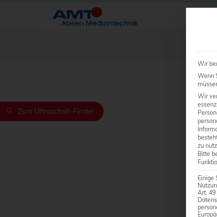
Wir be
Wenn Si
müssen 
Wir ve
essenzi
Zum Ultraschall-Finder
Person
person
Inform
besteht
zu nutz
Bitte b
Funkti
Einige 
Nutzun
Art. 49
Datens
person
Europä