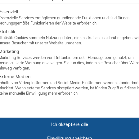
ANGEBOT ANFORDERN
lgt eine Liste der Service-Gruppen, für die eine Einwilligung er
Essenziell
Essenzielle Services ermöglichen grundlegende Funktionen und sind für das
ordnungsgemäße Funktionieren der Website erforderlich.
Statistik
Statistik-Cookies sammeln Nutzungsdaten, die uns Aufschluss darüber geben, w
unsere Besucher mit unserer Website umgehen.
Marketing
Marketing Services werden von Drittanbietern oder Herausgebern genutzt, um
personalisierte Werbung anzuzeigen. Sie tun dies, indem sie Besucher über Webs
hinweg verfolgen.
Externe Medien
Inhalte von Videoplattformen und Social-Media-Plattformen werden standardmä
Matthias Abken
blockiert. Wenn externe Services akzeptiert werden, ist für den Zugriff auf diese I
keine manuelle Einwilligung mehr erforderlich.
Inhaber
Ich akzeptiere alle
Einwilligung speichern