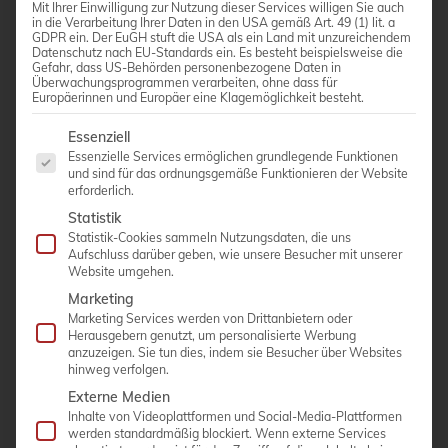
Mit Ihrer Einwilligung zur Nutzung dieser Services willigen Sie auch
in die Verarbeitung Ihrer Daten in den USA gemäß Art. 49 (1) lit. a
GDPR ein. Der EuGH stuft die USA als ein Land mit unzureichendem
Datenschutz nach EU-Standards ein. Es besteht beispielsweise die
Gefahr, dass US-Behörden personenbezogene Daten in
Überwachungsprogrammen verarbeiten, ohne dass für
Europäerinnen und Europäer eine Klagemöglichkeit besteht.
Convex-Sonde 7C2
Es folgt eine Liste der Service-Gruppen, für die eine Einwi
Essenziell
Essenzielle Services ermöglichen grundlegende Funktionen
Frequenz-Bandbreite: 2,2-7,0 MHz
und sind für das ordnungsgemäße Funktionieren der Website
erforderlich.
Anwenderspezifisch: Abdomen, Gynäkologie,
Geburtshilfe
Statistik
Statistik-Cookies sammeln Nutzungsdaten, die uns
Winkel: 70°
Aufschluss darüber geben, wie unsere Besucher mit unserer
Website umgehen.
Marketing
Marketing Services werden von Drittanbietern oder
Herausgebern genutzt, um personalisierte Werbung
anzuzeigen. Sie tun dies, indem sie Besucher über Websites
ANGEBOT ANFORDERN
hinweg verfolgen.
Externe Medien
Inhalte von Videoplattformen und Social-Media-Plattformen
werden standardmäßig blockiert. Wenn externe Services