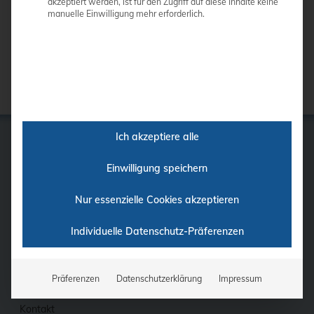
akzeptiert werden, ist für den Zugriff auf diese Inhalte keine
manuelle Einwilligung mehr erforderlich.
Ich akzeptiere alle
Einwilligung speichern
GE
Samsung
Nur essenzielle Cookies akzeptieren
Siemens
Philips
Individuelle Datenschutz-Präferenzen
Ultraschall-Finder
Finanzierung
Fortbildung
Präferenzen
Datenschutzerklärung
Impressum
Kontakt