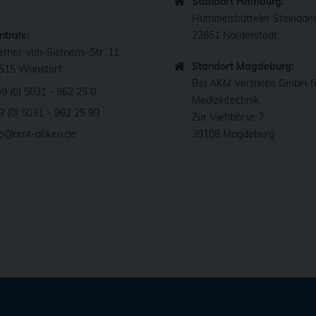
Standort Hamburg:
Hummelsbütteler Steinda
ntrale:
22851 Norderstedt
rner-von-Siemens-Str. 11
Standort Magdeburg:
515 Wunstorf
Bei AKM Vertriebs GmbH f
49 (0) 5031 - 962 25 0
Medizintechnik
9 (0) 5031 – 962 25 99
Zur Viehbörse 7
fo@amt-abken.de
39108 Magdeburg