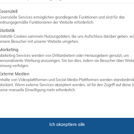
lgt eine Liste der Service-Gruppen, für die eine Einwilligung er
Essenziell
Essenzielle Services ermöglichen grundlegende Funktionen und sind für das
ANGEBOT ANFORDERN
ordnungsgemäße Funktionieren der Website erforderlich.
Statistik
Statistik-Cookies sammeln Nutzungsdaten, die uns Aufschluss darüber geben, w
unsere Besucher mit unserer Website umgehen.
Marketing
Marketing Services werden von Drittanbietern oder Herausgebern genutzt, um
personalisierte Werbung anzuzeigen. Sie tun dies, indem sie Besucher über Webs
hinweg verfolgen.
Externe Medien
Inhalte von Videoplattformen und Social-Media-Plattformen werden standardmä
blockiert. Wenn externe Services akzeptiert werden, ist für den Zugriff auf diese I
keine manuelle Einwilligung mehr erforderlich.
Matthias Abken
Inhaber
Ich akzeptiere alle