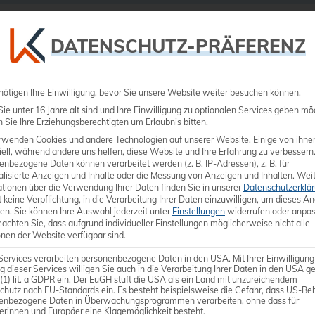
Ultraschall
Medizintechnik
Dienstleistungen
DATENSCHUTZ-PRÄFERENZ
nötigen Ihre Einwilligung, bevor Sie unsere Website weiter besuchen können.
e unter 16 Jahre alt sind und Ihre Einwilligung zu optionalen Services geben mö
Sie Ihre Erziehungsberechtigten um Erlaubnis bitten.
rwenden Cookies und andere Technologien auf unserer Website. Einige von ihne
ell, während andere uns helfen, diese Website und Ihre Erfahrung zu verbessern
enbezogene Daten können verarbeitet werden (z. B. IP-Adressen), z. B. für
Convex-Sond
alisierte Anzeigen und Inhalte oder die Messung von Anzeigen und Inhalten.
Weit
ationen über die Verwendung Ihrer Daten finden Sie in unserer
Datenschutzerklä
Crystal-Son
 keine Verpflichtung, in die Verarbeitung Ihrer Daten einzuwilligen, um dieses A
en.
Sie können Ihre Auswahl jederzeit unter
Einstellungen
widerrufen oder anpas
eachten Sie, dass aufgrund individueller Einstellungen möglicherweise nicht alle
onen der Website verfügbar sind.
Frequenz-Bandbreite: 1,
Anwenderspezifisch: Abd
Services verarbeiten personenbezogene Daten in den USA. Mit Ihrer Einwilligung
g dieser Services willigen Sie auch in die Verarbeitung Ihrer Daten in den USA 
Winkel: 72°
 (1) lit. a GDPR ein. Der EuGH stuft die USA als ein Land mit unzureichendem
chutz nach EU-Standards ein. Es besteht beispielsweise die Gefahr, dass US-Be
enbezogene Daten in Überwachungsprogrammen verarbeiten, ohne dass für
erinnen und Europäer eine Klagemöglichkeit besteht.