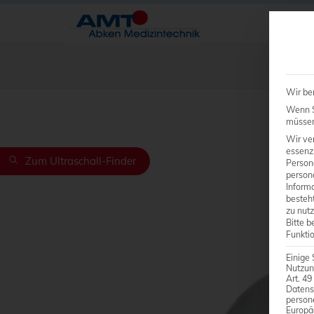
Wir be
Wenn Si
müssen 
Wir ve
essenzi
Zum Ultraschall-Finder
Person
person
Inform
besteht
zu nutz
Bitte b
Funkti
Einige 
Nutzun
Art. 49
Datens
person
Europä