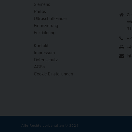
Siemens
Philips
Ze
Ultraschall-Finder
We
Finanzierung
31
Fortbildung
+ 
Kontakt
+4
Impressum
in
Datenschutz
AGBs
Cookie Einstellungen
Alle Rechte vorbehalten © 2024