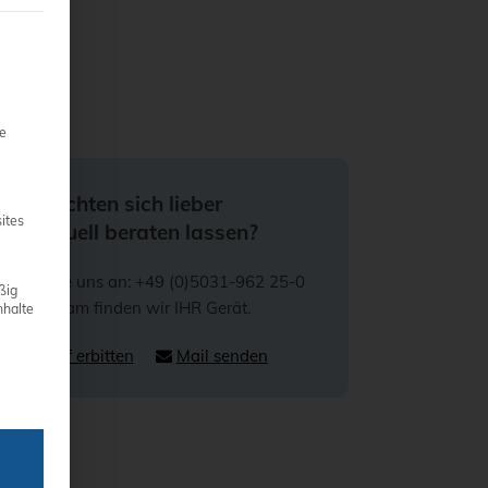
teilt werden kann. Die erste Service-Gruppe ist essenziell und 
ie
Sie möchten sich lieber
ites
individuell beraten lassen?
Rufen Sie uns an: +49 (0)5031-962 25-0
ßig
Gemeinsam finden wir IHR Gerät.
nhalte
Rückruf erbitten
Mail senden