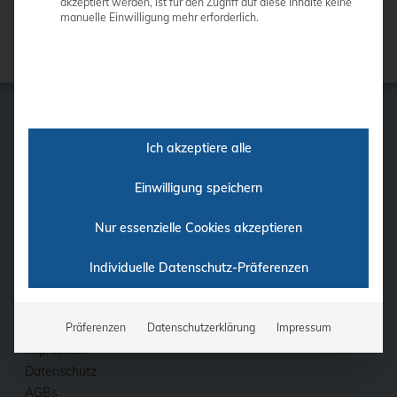
akzeptiert werden, ist für den Zugriff auf diese Inhalte keine
manuelle Einwilligung mehr erforderlich.
Ich akzeptiere alle
GE
Samsung
Einwilligung speichern
Siemens
Philips
Nur essenzielle Cookies akzeptieren
Ultraschall-Finder
Individuelle Datenschutz-Präferenzen
Finanzierung
Fortbildung
Kontakt
Präferenzen
Datenschutzerklärung
Impressum
Impressum
Datenschutz
AGBs