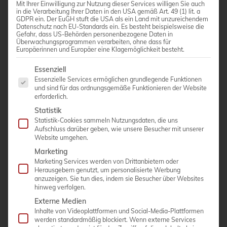
Mit Ihrer Einwilligung zur Nutzung dieser Services willigen Sie auch
in die Verarbeitung Ihrer Daten in den USA gemäß Art. 49 (1) lit. a
GDPR ein. Der EuGH stuft die USA als ein Land mit unzureichendem
Datenschutz nach EU-Standards ein. Es besteht beispielsweise die
Gefahr, dass US-Behörden personenbezogene Daten in
Überwachungsprogrammen verarbeiten, ohne dass für
Europäerinnen und Europäer eine Klagemöglichkeit besteht.
Es folgt eine Liste der Service-Gruppen, für die eine Einwi
Essenziell
Essenzielle Services ermöglichen grundlegende Funktionen
und sind für das ordnungsgemäße Funktionieren der Website
erforderlich.
Statistik
Statistik-Cookies sammeln Nutzungsdaten, die uns
SAMSUNG RS 85 PRESTIGE
Aufschluss darüber geben, wie unsere Besucher mit unserer
Website umgehen.
Marketing
MEHR ERFAHREN >
Marketing Services werden von Drittanbietern oder
Herausgebern genutzt, um personalisierte Werbung
anzuzeigen. Sie tun dies, indem sie Besucher über Websites
hinweg verfolgen.
Externe Medien
Einzelnes Ergebnis wird angezeigt
Inhalte von Videoplattformen und Social-Media-Plattformen
werden standardmäßig blockiert. Wenn externe Services