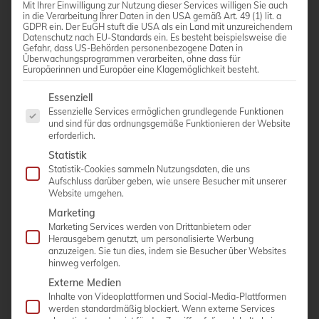
Mit Ihrer Einwilligung zur Nutzung dieser Services willigen Sie auch
in die Verarbeitung Ihrer Daten in den USA gemäß Art. 49 (1) lit. a
GDPR ein. Der EuGH stuft die USA als ein Land mit unzureichendem
Datenschutz nach EU-Standards ein. Es besteht beispielsweise die
Gefahr, dass US-Behörden personenbezogene Daten in
Überwachungsprogrammen verarbeiten, ohne dass für
Europäerinnen und Europäer eine Klagemöglichkeit besteht.
Es folgt eine Liste der Service-Gruppen, für die eine Einwi
Essenziell
Essenzielle Services ermöglichen grundlegende Funktionen
und sind für das ordnungsgemäße Funktionieren der Website
erforderlich.
Statistik
Statistik-Cookies sammeln Nutzungsdaten, die uns
PHILIPS SPARQ
Aufschluss darüber geben, wie unsere Besucher mit unserer
Website umgehen.
Marketing
MEHR ERFAHREN >
Marketing Services werden von Drittanbietern oder
Herausgebern genutzt, um personalisierte Werbung
anzuzeigen. Sie tun dies, indem sie Besucher über Websites
hinweg verfolgen.
Externe Medien
Einzelnes Ergebnis wird angezeigt
Inhalte von Videoplattformen und Social-Media-Plattformen
werden standardmäßig blockiert. Wenn externe Services