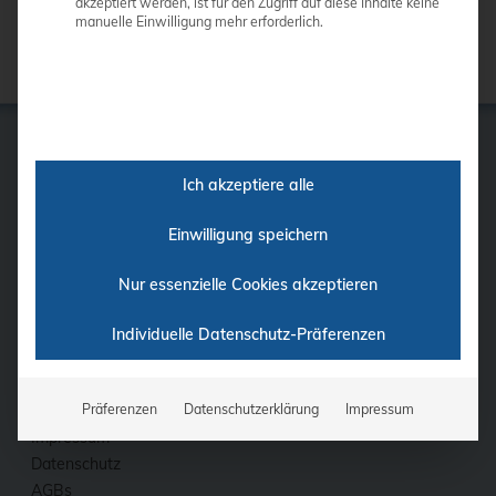
akzeptiert werden, ist für den Zugriff auf diese Inhalte keine
manuelle Einwilligung mehr erforderlich.
Ich akzeptiere alle
GE
Samsung
Einwilligung speichern
Siemens
Philips
Nur essenzielle Cookies akzeptieren
Ultraschall-Finder
Individuelle Datenschutz-Präferenzen
Finanzierung
Fortbildung
Kontakt
Präferenzen
Datenschutzerklärung
Impressum
Impressum
Datenschutz
AGBs