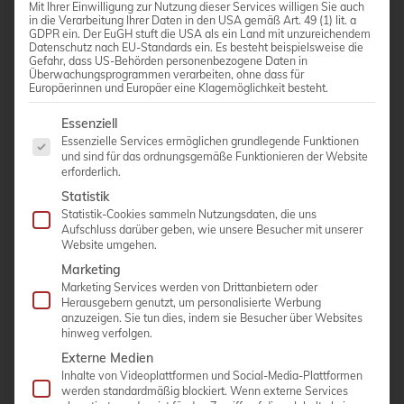
Mit Ihrer Einwilligung zur Nutzung dieser Services willigen Sie auch
in die Verarbeitung Ihrer Daten in den USA gemäß Art. 49 (1) lit. a
GDPR ein. Der EuGH stuft die USA als ein Land mit unzureichendem
Datenschutz nach EU-Standards ein. Es besteht beispielsweise die
Gefahr, dass US-Behörden personenbezogene Daten in
Überwachungsprogrammen verarbeiten, ohne dass für
Europäerinnen und Europäer eine Klagemöglichkeit besteht.
Es folgt eine Liste der Service-Gruppen, für die eine Einwi
Essenziell
Essenzielle Services ermöglichen grundlegende Funktionen
und sind für das ordnungsgemäße Funktionieren der Website
erforderlich.
Statistik
Statistik-Cookies sammeln Nutzungsdaten, die uns
PHILIPS EPIQ7
Aufschluss darüber geben, wie unsere Besucher mit unserer
Website umgehen.
Marketing
MEHR ERFAHREN >
Marketing Services werden von Drittanbietern oder
Herausgebern genutzt, um personalisierte Werbung
anzuzeigen. Sie tun dies, indem sie Besucher über Websites
hinweg verfolgen.
Externe Medien
Einzelnes Ergebnis wird angezeigt
Inhalte von Videoplattformen und Social-Media-Plattformen
werden standardmäßig blockiert. Wenn externe Services