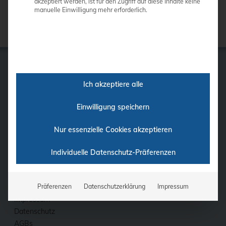
akzeptiert werden, ist für den Zugriff auf diese Inhalte keine
manuelle Einwilligung mehr erforderlich.
Ich akzeptiere alle
GE
Samsung
Einwilligung speichern
Siemens
Philips
Nur essenzielle Cookies akzeptieren
Ultraschall-Finder
Individuelle Datenschutz-Präferenzen
Finanzierung
Fortbildung
Kontakt
Präferenzen
Datenschutzerklärung
Impressum
Impressum
Datenschutz
AGBs