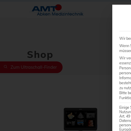
Wir be
Wenn Si
Shop
müssen 
Wir ve
essenzi
Zum Ultraschall-Finder
Person
person
Inform
besteht
zu nutz
Bitte b
Funkti
Einige 
Nutzun
Art. 49
Datens
person
Europä