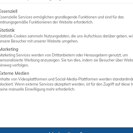
lgt eine Liste der Service-Gruppen, für die eine Einwilligung er
Essenziell
Essenzielle Services ermöglichen grundlegende Funktionen und sind für das
ordnungsgemäße Funktionieren der Website erforderlich.
Statistik
Statistik-Cookies sammeln Nutzungsdaten, die uns Aufschluss darüber geben, w
unsere Besucher mit unserer Website umgehen.
Marketing
Marketing Services werden von Drittanbietern oder Herausgebern genutzt, um
personalisierte Werbung anzuzeigen. Sie tun dies, indem sie Besucher über Webs
hinweg verfolgen.
Externe Medien
Inhalte von Videoplattformen und Social-Media-Plattformen werden standardmä
blockiert. Wenn externe Services akzeptiert werden, ist für den Zugriff auf diese I
keine manuelle Einwilligung mehr erforderlich.