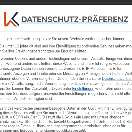
Ultraschall
Medizintechnik
Dienstleistungen
DATENSCHUTZ-PRÄFERENZ
nötigen Ihre Einwilligung, bevor Sie unsere Website weiter besuchen können.
e unter 16 Jahre alt sind und Ihre Einwilligung zu optionalen Services geben mö
Sie Ihre Erziehungsberechtigten um Erlaubnis bitten.
rwenden Cookies und andere Technologien auf unserer Website. Einige von ihne
ell, während andere uns helfen, diese Website und Ihre Erfahrung zu verbessern
enbezogene Daten können verarbeitet werden (z. B. IP-Adressen), z. B. für
alisierte Anzeigen und Inhalte oder die Messung von Anzeigen und Inhalten.
Weit
ationen über die Verwendung Ihrer Daten finden Sie in unserer
Datenschutzerklä
 keine Verpflichtung, in die Verarbeitung Ihrer Daten einzuwilligen, um dieses A
en.
Sie können Ihre Auswahl jederzeit unter
Einstellungen
widerrufen oder anpas
eachten Sie, dass aufgrund individueller Einstellungen möglicherweise nicht alle
onen der Website verfügbar sind.
Services verarbeiten personenbezogene Daten in den USA. Mit Ihrer Einwilligung
g dieser Services willigen Sie auch in die Verarbeitung Ihrer Daten in den USA 
 (1) lit. a GDPR ein. Der EuGH stuft die USA als ein Land mit unzureichendem
chutz nach EU-Standards ein. Es besteht beispielsweise die Gefahr, dass US-Be
enbezogene Daten in Überwachungsprogrammen verarbeiten, ohne dass für
erinnen und Europäer eine Klagemöglichkeit besteht.