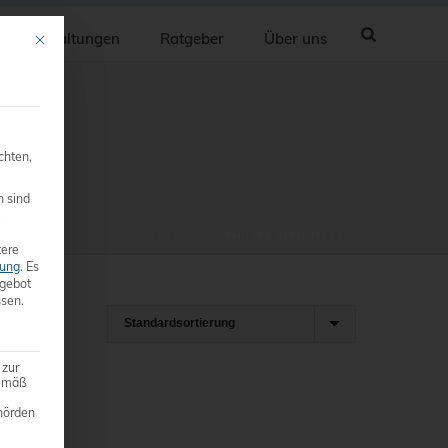
Veranstaltungen
Ratgeber
Über uns
Mit diesem Button wird der Dialog geschlossen. Seine Funktionalität ist ide
chten,
n sind
.
STARTSEITE
»
PHILIPS AFFINITI 70
ere
rung
.
Es
ngebot
sen.
 zur
gemäß
hörden