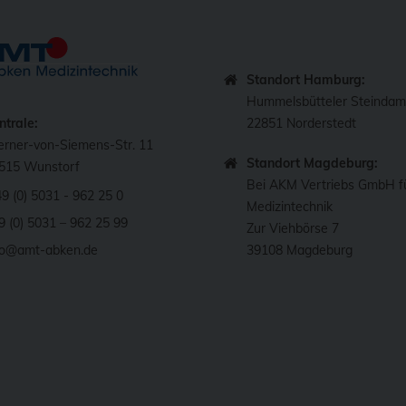
Standort Hamburg:
Hummelsbütteler Steinda
ntrale:
22851 Norderstedt
rner-von-Siemens-Str. 11
Standort Magdeburg:
515 Wunstorf
Bei AKM Vertriebs GmbH f
49 (0) 5031 - 962 25 0
Medizintechnik
9 (0) 5031 – 962 25 99
Zur Viehbörse 7
fo@amt-abken.de
39108 Magdeburg