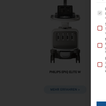
Es fo
PHILIPS EPIQ ELITE W
MEHR ERFAHREN >